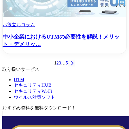
お役立ちコラム
中小企業におけるUTMの必要性を解説！メリッ
ト・デメリッ…
arrow_forward
1
2
3
…
5
取り扱いサービス
UTM
セキュリティHUB
セキュリティWi-Fi
ウイルス対策ソフト
おすすめ資料を無料ダウンロード！