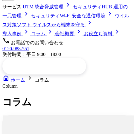
chevron_right
サービス
UTM
統合脅威管理
セキュリティHUB
運用の
chevron_right
chevron_right
一元管理
セキュリティWi-Fi
安全な通信環境
ウイル
chevron_right
ス対策ソフト
ウイルスから端末を守る
chevron_right
chevron_right
chevron_right
chevron_right
導入事例
コラム
会社概要
お役立ち資料
call
お電話でのお問い合わせ
0120-988-551
受付時間：平日 9:00 – 18:00
arrow_forward
メールでお問い合わせ
home
chevron_right
ホーム
コラム
Column
コラム