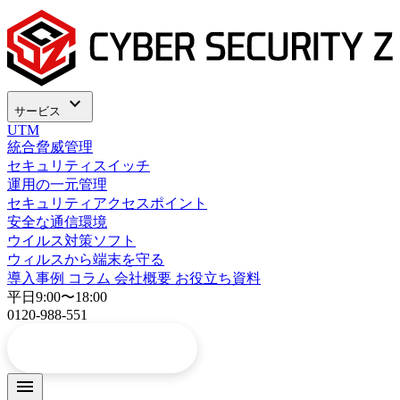
内
容
を
ス
キ
expand_more
ッ
サービス
プ
UTM
統合脅威管理
セキュリティスイッチ
運用の一元管理
セキュリティアクセスポイント
安全な通信環境
ウイルス対策ソフト
ウィルスから端末を守る
導入事例
コラム
会社概要
お役立ち資料
平日9:00〜18:00
0120-988-551
arrow_forward
お問い合わせ
menu